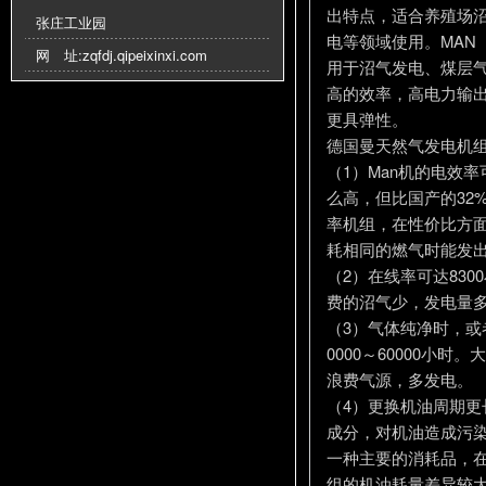
出特点，适合养殖场
张庄工业园
电等领域使用。MAN
网 址:
zqfdj.qipeixinxi.com
用于沼气发电、煤层气
高的效率，高电力输出
更具弹性。
德国曼天然气发电机组
（1）Man机的电效率可
么高，但比国产的32
率机组，在性价比方
耗相同的燃气时能发
（2）在线率可达83
费的沼气少，发电量
（3）气体纯净时，或
0000～60000小
浪费气源，多发电。
（4）更换机油周期更
成分，对机油造成污
一种主要的消耗品，
组的机油耗量差异较