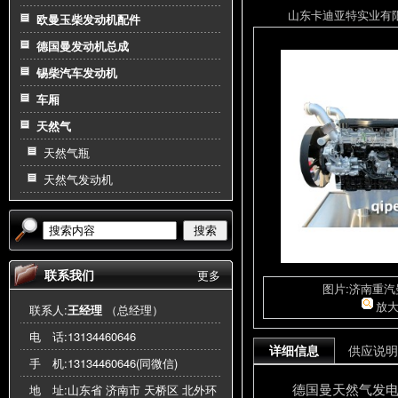
山东卡迪亚特实业有限公司
欧曼玉柴发动机配件
德国曼发动机总成
锡柴汽车发动机
车厢
天然气
天然气瓶
天然气发动机
搜索
联系我们
更多
图片:济南重
放
联系人:
王经理
（总经理）
电 话:
13134460646
详细信息
供应说明
手 机:
13134460646(同微信)
德国曼天然气发
地 址:山东省 济南市 天桥区 北外环