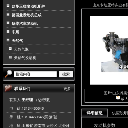
山东卡迪亚特实业有限公司
欧曼玉柴发动机配件
德国曼发动机总成
锡柴汽车发动机
车厢
天然气
天然气瓶
天然气发动机
搜索
联系我们
更多
图片:山东潍
放
联系人:
王经理
（总经理）
电 话:
13134460646
详细信息
供应说明
手 机:
13134460646(同微信)
发动机参数
地 址:山东省 济南市 天桥区 北外环