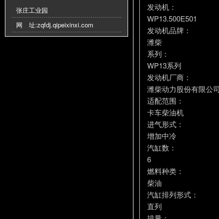
发动机：
张庄工业园
WP13.500E501
网 址:
zqfdj.qipeixinxi.com
发动机品牌：
潍柴
系列：
WP13系列
发动机厂商：
潍柴动力股份有限公
适配范围：
卡车柴油机
进气形式：
增加中冷
汽缸数：
6
燃料种类：
柴油
汽缸排列形式：
直列
排量：