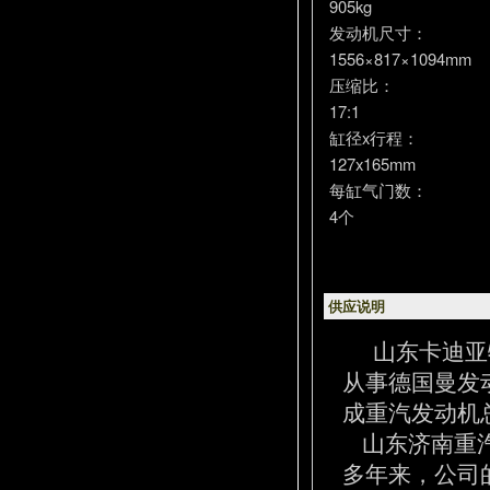
905kg
发动机尺寸：
1556×817×1094mm
压缩比：
17:1
缸径x行程：
127x165mm
每缸气门数：
4个
供应说明
山东卡迪亚
从事德国曼发
成重汽发动机
山东济南重汽
多年来，公司