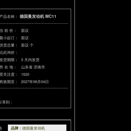
德国曼发动机 MC11
产品名称：
当 前 价：
面议
最小起订：
面议
供货总量：
面议
个
点此询价：
发货期限：
3
天内发货
所 在 地：
山东省 济南市
受关注度：
1520
有效期至：
2027年06月04日
分享到：
特
品牌：
德国曼发动机