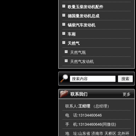
欧曼玉柴发动机配件
德国曼发动机总成
锡柴汽车发动机
车厢
天然气
天然气瓶
天然气发动机
搜索
联系我们
更多
联系人:
王经理
（总经理）
电 话:
13134460646
手 机:
13134460646(同微信)
地 址:山东省 济南市 天桥区 北外环