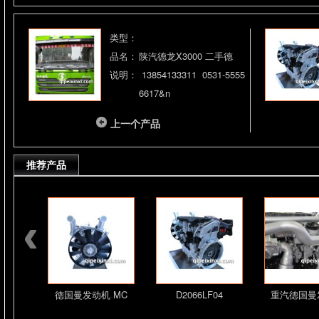
类型：
品名：
陕汽德龙X3000 二手德
说明：
13854133311 0531-5555
6617&n
上一个产品
推荐产品
机总成
德国曼发动机 MC
D2066LF04
重汽德国曼