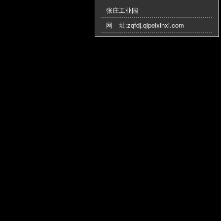
张庄工业园
网 址:
zqfdj.qipeixinxi.com