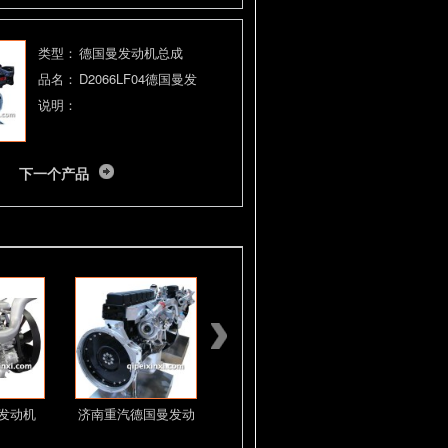
类型：
德国曼发动机总成
品名：
D2066LF04德国曼发
说明：
下一个产品
发动机
济南重汽德国曼发动
济南重汽曼卡发动机
潍柴WP1