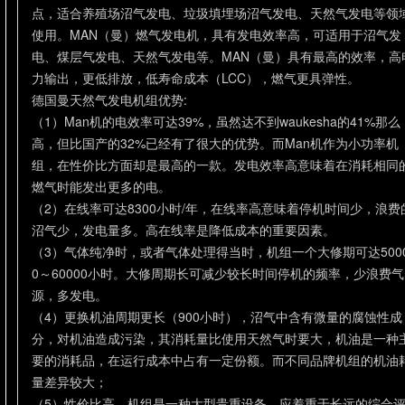
点，适合养殖场沼气发电、垃圾填埋场沼气发电、天然气发电等领
使用。MAN（曼）燃气发电机，具有发电效率高，可适用于沼气发
电、煤层气发电、天然气发电等。MAN（曼）具有最高的效率，高
力输出，更低排放，低寿命成本（LCC），燃气更具弹性。
德国曼天然气发电机组优势:
（1）Man机的电效率可达39%，虽然达不到waukesha的41%那么
高，但比国产的32%已经有了很大的优势。而Man机作为小功率机
组，在性价比方面却是最高的一款。发电效率高意味着在消耗相同
燃气时能发出更多的电。
（2）在线率可达8300小时/年，在线率高意味着停机时间少，浪费
沼气少，发电量多。高在线率是降低成本的重要因素。
（3）气体纯净时，或者气体处理得当时，机组一个大修期可达500
0～60000小时。大修周期长可减少较长时间停机的频率，少浪费气
源，多发电。
（4）更换机油周期更长（900小时），沼气中含有微量的腐蚀性成
分，对机油造成污染，其消耗量比使用天然气时要大，机油是一种
要的消耗品，在运行成本中占有一定份额。而不同品牌机组的机油
量差异较大；
（5）性价比高，机组是一种大型贵重设备，应着重于长远的综合