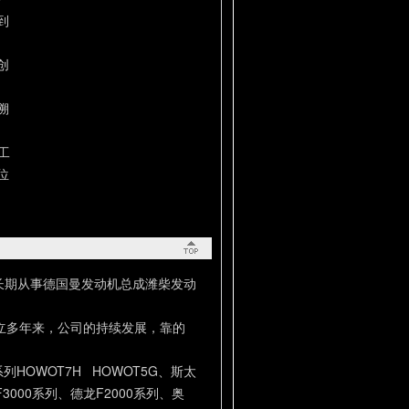
到
创
溯
工
位
长期从事德国曼发动机总成潍柴发动
立多年来，公司的持续发展，靠的
。
HOWOT7H HOWOT5G、斯太
F3000系列、德龙F2000系列、奥