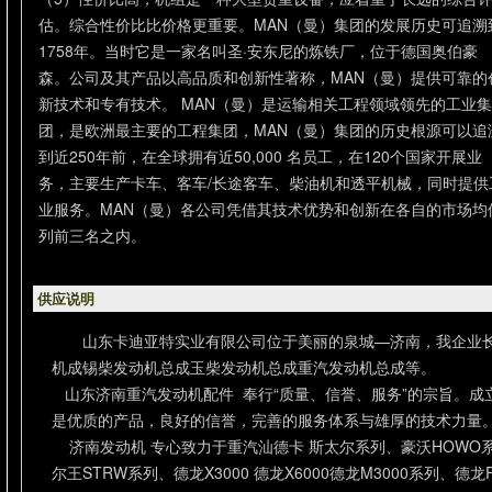
估。综合性价比比价格更重要。MAN（曼）集团的发展历史可追溯
1758年。当时它是一家名叫圣·安东尼的炼铁厂，位于德国奥伯豪
森。公司及其产品以高品质和创新性著称，MAN（曼）提供可靠的
新技术和专有技术。 MAN（曼）是运输相关工程领域领先的工业集
团，是欧洲最主要的工程集团，MAN（曼）集团的历史根源可以追
到近250年前，在全球拥有近50,000 名员工，在120个国家开展业
务，主要生产卡车、客车/长途客车、柴油机和透平机械，同时提供
业服务。MAN（曼）各公司凭借其技术优势和创新在各自的市场均
列前三名之内。
供应说明
山东卡迪亚特实业有限公司位于美丽的泉城—济南，我企业
机成锡柴发动机总成玉柴发动机总成重汽发动机总成等。
山东济南重汽发动机配件 奉行“质量、信誉、服务”的宗旨。成
是优质的产品，良好的信誉，完善的服务体系与雄厚的技术力量
济南发动机 专心致力于重汽汕德卡 斯太尔系列、豪沃HOWO系列
尔王STRW系列、德龙X3000 德龙X6000德龙M3000系列、德龙