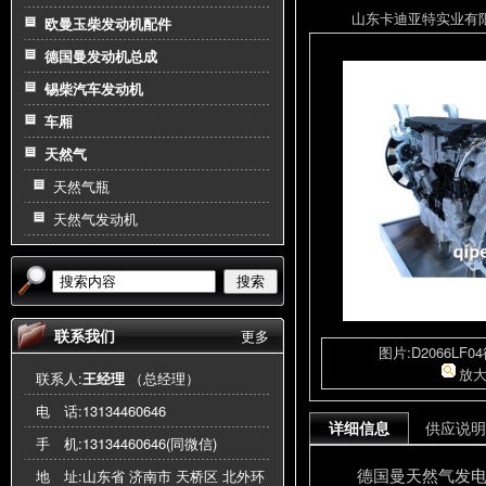
山东卡迪亚特实业有限公司
欧曼玉柴发动机配件
德国曼发动机总成
锡柴汽车发动机
车厢
天然气
天然气瓶
天然气发动机
搜索
联系我们
更多
图片:D2066LF
放
联系人:
王经理
（总经理）
电 话:
13134460646
详细信息
供应说明
手 机:
13134460646(同微信)
德国曼天然气发
地 址:山东省 济南市 天桥区 北外环