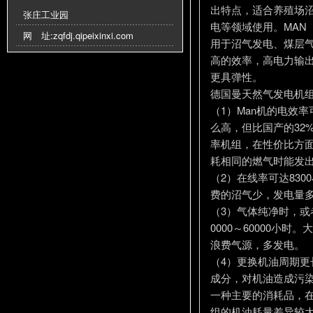
出特点，适合养殖场
张庄工业园
电等领域使用。MAN
网 址:
zqfdj.qipeixinxi.com
用于沼气发电、煤层气
高的效率，高电力输出
更具弹性。
德国曼天然气发电机组
（1）Man机的电效率可
么高，但比国产的32
率机组，在性价比方
耗相同的燃气时能发
（2）在线率可达83
费的沼气少，发电量
（3）气体纯净时，或
0000～60000小
浪费气源，多发电。
（4）更换机油周期更
成分，对机油造成污
一种主要的消耗品，
组的机油耗量差异较