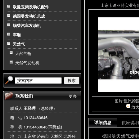
山东卡迪亚特实业有限公司
欧曼玉柴发动机配件
德国曼发动机总成
锡柴汽车发动机
车厢
天然气
天然气瓶
天然气发动机
搜索
联系我们
更多
图片:重汽德
放
联系人:
王经理
（总经理）
电 话:
13134460646
详细信息
供应说明
手 机:
13134460646(同微信)
德国曼天然气发
地 址:山东省 济南市 天桥区 北外环