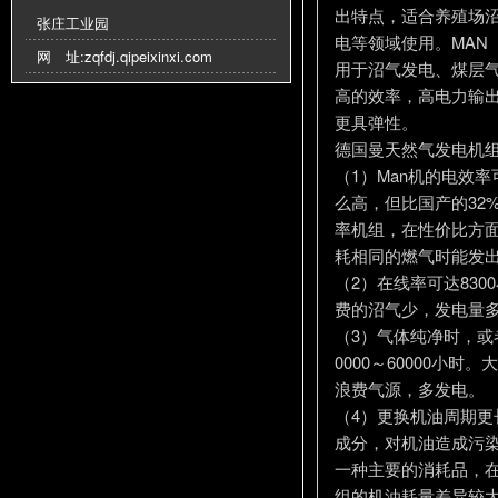
出特点，适合养殖场
张庄工业园
电等领域使用。MAN
网 址:
zqfdj.qipeixinxi.com
用于沼气发电、煤层气
高的效率，高电力输出
更具弹性。
德国曼天然气发电机组
（1）Man机的电效率可
么高，但比国产的32
率机组，在性价比方
耗相同的燃气时能发
（2）在线率可达83
费的沼气少，发电量
（3）气体纯净时，或
0000～60000小
浪费气源，多发电。
（4）更换机油周期更
成分，对机油造成污
一种主要的消耗品，
组的机油耗量差异较