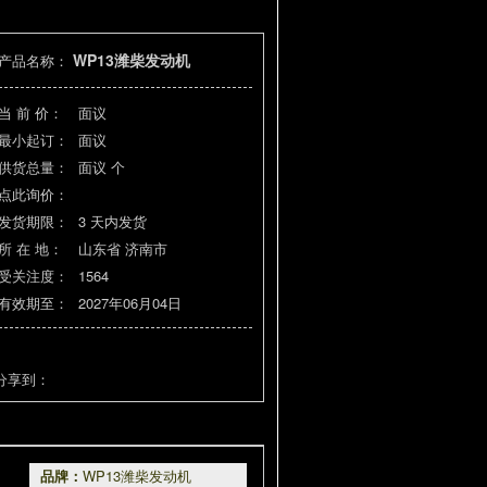
WP13潍柴发动机
产品名称：
当 前 价：
面议
最小起订：
面议
供货总量：
面议
个
点此询价：
发货期限：
3
天内发货
所 在 地：
山东省 济南市
受关注度：
1564
有效期至：
2027年06月04日
分享到：
品牌：
WP13潍柴发动机