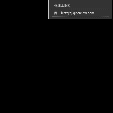
张庄工业园
网 址:
zqfdj.qipeixinxi.com