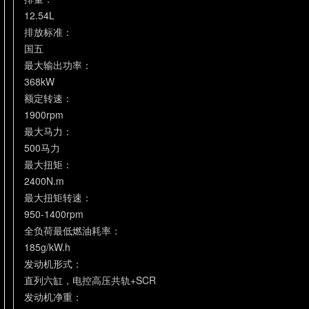
12.54L
排放标准：
国五
最大输出功率：
368kW
额定转速：
1900rpm
最大马力：
500马力
最大扭矩：
2400N.m
最大扭矩转速：
950-1400rpm
全负荷最低燃油耗率：
185g/kW.h
发动机形式：
直列六缸，电控高压共轨+SCR
发动机净重：