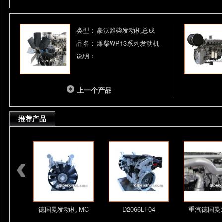
类型：
豪沃潍柴发动机总成
品名：
潍柴WP13系列发动机
说明：
上一个产品
推荐产品
机总成
德国曼发动机 MC
D2066LF04
重汽德国曼