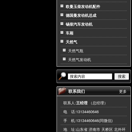
欧曼玉柴发动机配件
德国曼发动机总成
锡柴汽车发动机
车厢
天然气
天然气瓶
天然气发动机
搜索
联系我们
更多
联系人:
王经理
（总经理）
电 话:
13134460646
手 机:
13134460646(同微信)
地 址:山东省 济南市 天桥区 北外环