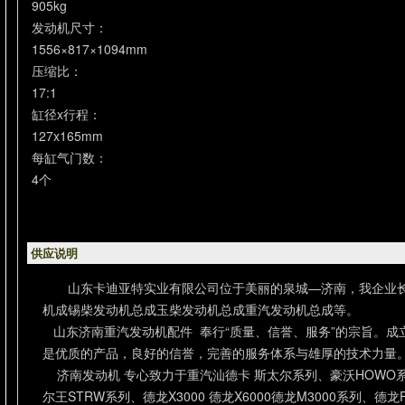
905kg
发动机尺寸：
1556×817×1094mm
压缩比：
17:1
缸径x行程：
127x165mm
每缸气门数：
4个
供应说明
山东卡迪亚特实业有限公司位于美丽的泉城—济南，我企业
机成锡柴发动机总成玉柴发动机总成重汽发动机总成等。
山东济南重汽发动机配件 奉行“质量、信誉、服务”的宗旨。成
是优质的产品，良好的信誉，完善的服务体系与雄厚的技术力量
济南发动机 专心致力于重汽汕德卡 斯太尔系列、豪沃HOWO系列
尔王STRW系列、德龙X3000 德龙X6000德龙M3000系列、德龙