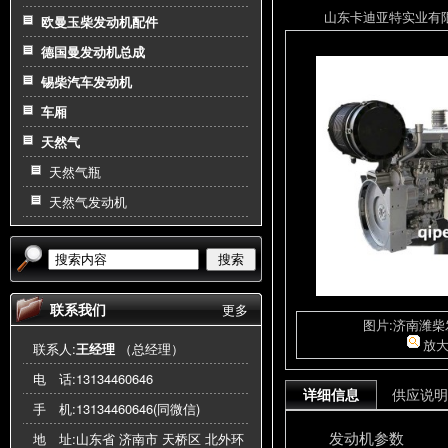
山东卡迪亚特实业有限公司
欧曼玉柴发动机配件
德国曼发动机总成
锡柴汽车发动机
车厢
天然气
天然气瓶
天然气发动机
搜索
联系我们
更多
图片:济南潍
放
联系人:
王经理
（总经理）
电 话:
13134460646
详细信息
供应说明
手 机:
13134460646(同微信)
发动机参数
地 址:山东省 济南市 天桥区 北外环