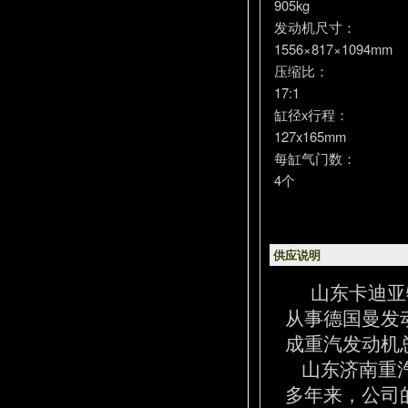
905kg
发动机尺寸：
1556×817×1094mm
压缩比：
17:1
缸径x行程：
127x165mm
每缸气门数：
4个
供应说明
山东卡迪亚
从事德国曼发
成重汽发动机
山东济南重汽
多年来，公司