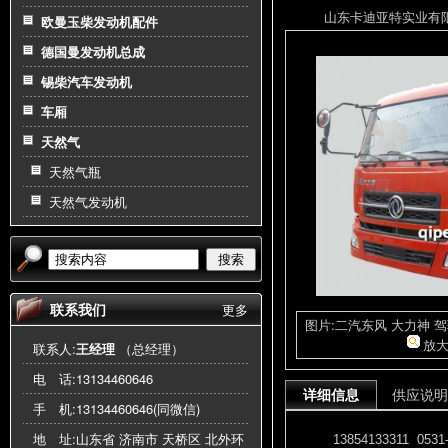
山东卡迪亚特实业有限公司
欧曼玉柴发动机配件
德国曼发动机总成
锡柴汽车发动机
车厢
天然气
天然气瓶
天然气发动机
搜索
联系我们
更多
图片:二汽东风 大力神 
放
联系人:
王经理
（总经理）
电 话:
13134460646
详细信息
供应说明
手 机:
13134460646(同微信)
地 址:山东省 济南市 天桥区 北外环
13854133311 0531