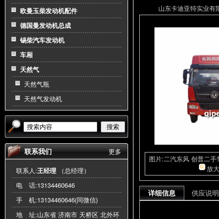
山东卡迪亚特实业有限公司
欧曼玉柴发动机配件
德国曼发动机总成
锡柴汽车发动机
车厢
天然气
天然气瓶
天然气发动机
搜索
联系我们
更多
图片:二汽东风 创普二手
放
联系人:
王经理
（总经理）
电 话:
13134460646
详细信息
供应说明
手 机:
13134460646(同微信)
地 址:山东省 济南市 天桥区 北外环