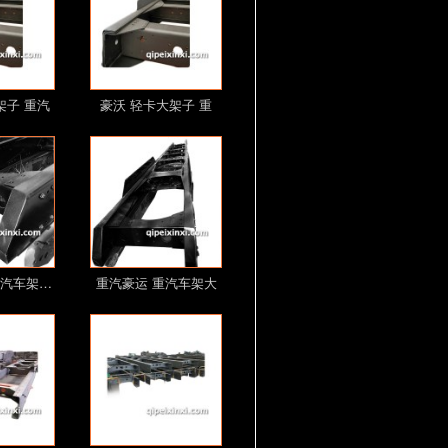
架子 重汽
豪沃 轻卡大架子 重
…
汽…
重汽车架…
重汽豪运 重汽车架大
梁…