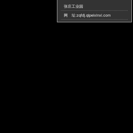
张庄工业园
网 址:
zqfdj.qipeixinxi.com