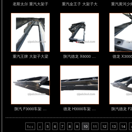
老斯太尔 重汽大架子
重汽金王子 大架子大
重汽黄河少
大…
梁…
梁
重汽王牌 大架子大梁
陕汽德龙 X6000 …
德龙 X300
…
陕汽 F3000车架 …
德龙 H3000车架 …
陕汽德龙 F2
1<<
<
5
6
7
8
9
10
11
12
13
14