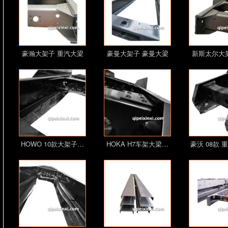
豪瀚大架子 重汽大梁
豪曼大架子 豪曼大梁
新斯太尔大
…
…
大
HOWO 10款大架子…
HOKA H7车架大梁…
豪沃 08款 