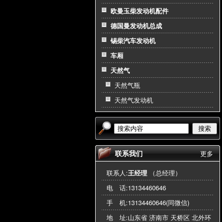
欧曼玉柴发动机配件
德国曼发动机总成
锡柴汽车发动机
车厢
天然气
天然气瓶
天然气发动机
搜索
联系我们
更多
联系人:
王经理
（总经理）
电 话:
13134460646
手 机:
13134460646(同微信)
地 址:山东省 济南市 天桥区 北外环