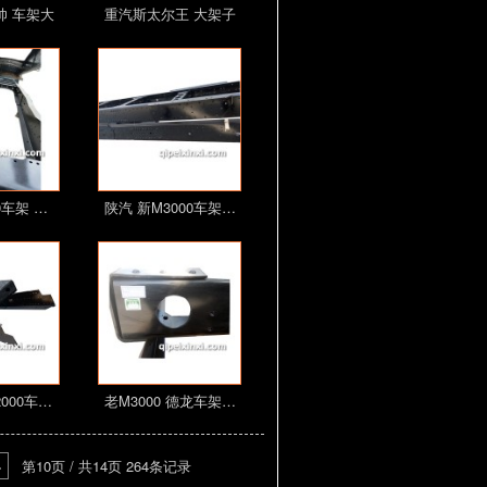
帅 车架大
重汽斯太尔王 大架子
…
大…
0车架 …
陕汽 新M3000车架…
000车…
老M3000 德龙车架…
>
第10页 / 共14页 264条记录