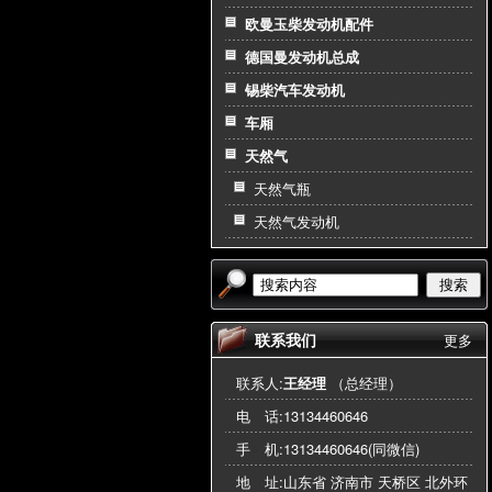
欧曼玉柴发动机配件
德国曼发动机总成
锡柴汽车发动机
车厢
天然气
天然气瓶
天然气发动机
搜索
联系我们
更多
联系人:
王经理
（总经理）
电 话:
13134460646
手 机:
13134460646(同微信)
地 址:山东省 济南市 天桥区 北外环