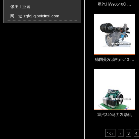
重汽HW90510C …
张庄工业园
网 址:
zqfdj.qipeixinxi.com
德国曼发动机mc13 …
重汽340马力发动机
1<<
<
3
4