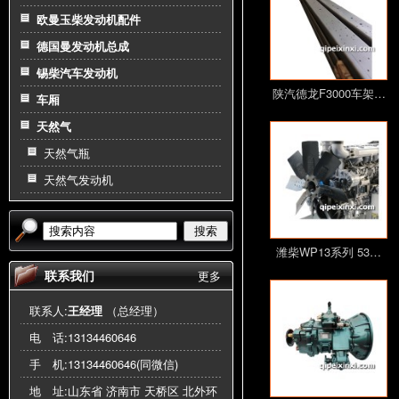
欧曼玉柴发动机配件
德国曼发动机总成
锡柴汽车发动机
陕汽德龙F3000车架…
车厢
天然气
天然气瓶
天然气发动机
搜索
潍柴WP13系列 53…
联系我们
更多
联系人:
王经理
（总经理）
电 话:
13134460646
手 机:
13134460646(同微信)
地 址:山东省 济南市 天桥区 北外环