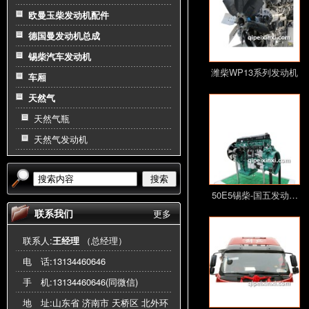
欧曼玉柴发动机配件
德国曼发动机总成
锡柴汽车发动机
潍柴WP13系列发动机
车厢
天然气
天然气瓶
天然气发动机
搜索
50E5锡柴-国五发动…
联系我们
更多
联系人:
王经理
（总经理）
电 话:
13134460646
手 机:
13134460646(同微信)
地 址:山东省 济南市 天桥区 北外环