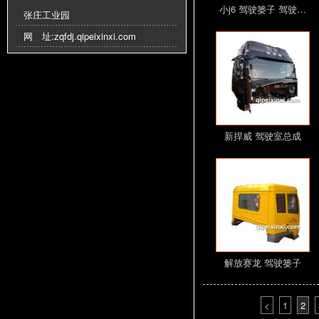
小j6 驾驶篓子 驾驶…
张庄工业园
网 址:
zqfdj.qipeixinxi.com
新捍威 驾驶室总成
驾…
解放赛龙 驾驶篓子
驾…
<
1
2